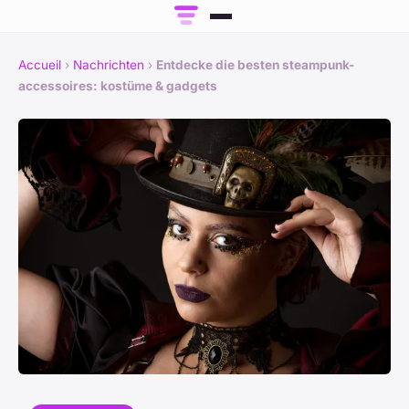
Accueil
›
Nachrichten
›
Entdecke die besten steampunk-
accessoires: kostüme & gadgets