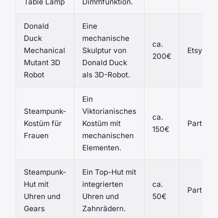
Table Lamp
Dimmfunktion.
Donald
Eine
Duck
mechanische
ca.
Mechanical
Skulptur von
Etsy
200€
Mutant 3D
Donald Duck
Robot
als 3D-Robot.
Ein
Steampunk-
Viktorianisches
ca.
Kostüm für
Kostüm mit
Party Ex
150€
Frauen
mechanischen
Elementen.
Steampunk-
Ein Top-Hut mit
Hut mit
integrierten
ca.
Party Ex
Uhren und
Uhren und
50€
Gears
Zahnrädern.