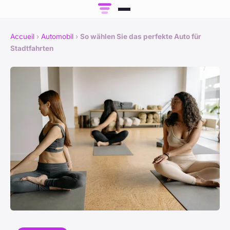
Accueil
›
Automobil
›
So wählen Sie das perfekte Auto für
Stadtfahrten